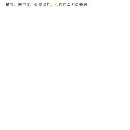
植物、熱中症、低体温症、心疾患などの発病
リスク）
・主催者および引率者は参加者の安全を守る
ために最大限の努力をいたしますが、予測不
能な自然現象や生理現象があることを十分に
ご理解ください。
・ご参加にあたっては必要な装備と体力をご
準備ください。装備と体力が参加条件を満た
さない方、健康状態に問題がある方について
は、集合時または出発後にご参加をお断りす
る場合があります。
保険
本トレッキングツアーは、下記のJA共済の
傷害保険に加入しております。
・死亡・後遺障害：最大300万円
・治療または施術を受けたとき：部位および
症状別に共済金をお支払いします。
※通院の場合もお支払いします。