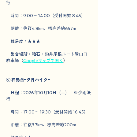
行　
　時間：9:00～ 14:00（受付開始 8:45）
　距離：往復4.8km、標高差約657m
　難易度：★★★
　集合場所：箱石・釣井尾根ルート登山口　
駐車場（
Googleマップで開く
）
⑨ 
杵島岳ｰ夕日ハイクｰ
　日程：2026年10月10日（土）　※少雨決
行　
　時間：17:00～ 19:30（受付開始 16:45）
　距離：往復3.7km、標高差約200m