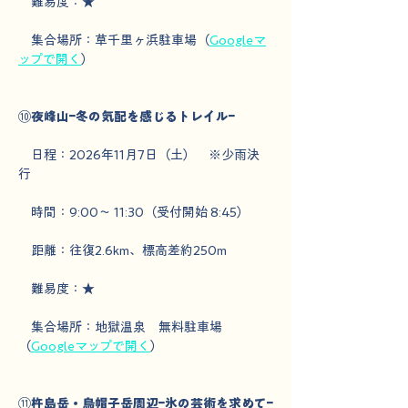
　難易度：★
　集合場所：草千里ヶ浜駐車場（
Googleマ
ップで開く
）
⑩
夜峰山ｰ冬の気配を感じるトレイルｰ
　日程：2026年11月7日（土）　※少雨決
行　
　時間：9:00～ 11:30（受付開始 8:45）
　距離：往復2.6km、標高差約250m
　難易度：★
　集合場所：地獄温泉　無料駐車場
（
Googleマップで開く
）
⑪
杵島岳・烏帽子岳周辺ｰ氷の芸術を求めてｰ