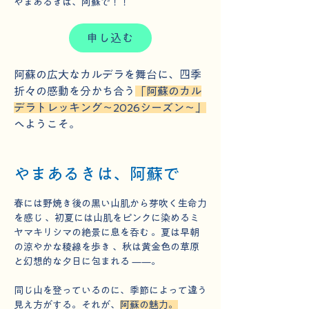
やまあるきは、阿蘇で！！
申し込む
阿蘇の広大なカルデラを舞台に、四季
折々の感動を分かち合う
「阿蘇のカル
デラトレッキング～2026シーズン～」
へようこそ。
やまあるきは、阿蘇で
春には野焼き後の黒い山肌から芽吹く生命力
を感じ 、初夏には山肌をピンクに染めるミ
ヤマキリシマの絶景に息を呑む 。夏は早朝
の涼やかな稜線を歩き 、秋は黄金色の草原
と幻想的な夕日に包まれる ——。
同じ山を登っているのに、季節によって違う
見え方がする。それが、
阿蘇の魅力。