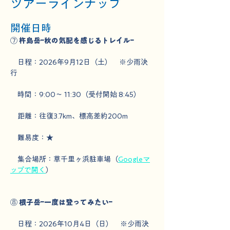
ツアーラインナップ
開催日時
⑦ 
杵島岳ｰ秋の気配を感じるトレイルｰ
　日程：2026年9月12日（土）　※少雨決
行　
　時間：9:00～ 11:30（受付開始 8:45）
　距離：往復3.7km、標高差約200m
　難易度：★
　集合場所：草千里ヶ浜駐車場（
Googleマ
ップで開く
）
⑧ 
根子岳ｰ一度は登ってみたいｰ
　日程：2026年10月4日（日）　※少雨決