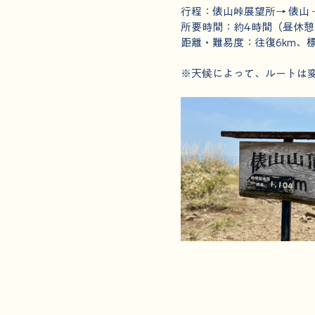
行程：俵山峠展望所→ 俵山 
所要時間：約4時間（昼休
距離・難易度：往復6km、標
※天候によって、ルートは