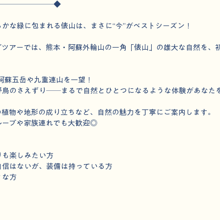
────────◆
かな緑に包まれる俵山は、まさに“今”がベストシーズン！
グツアーでは、熊本・阿蘇外輪山の一角「俵山」の雄大な自然を、
、阿蘇五岳や九重連山を一望！
野鳥のさえずり──まるで自然とひとつになるような体験があなた
の植物や地形の成り立ちなど、自然の魅力を丁寧にご案内します。
ループや家族連れでも大歓迎◎
りも楽しみたい方
自信はないが、装備は持っている方
きな方