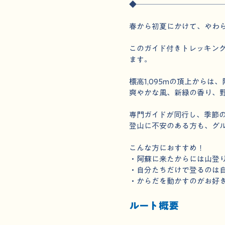
◆───────────
春から初夏にかけて、やわら
このガイド付きトレッキン
ます。
標高1,095mの頂上からは
爽やかな風、新緑の香り、
専門ガイドが同行し、季節
登山に不安のある方も、グ
こんな方におすすめ！
・阿蘇に来たからには山登
・自分たちだけで登るのは
・からだを動かすのがお好
ルート概要