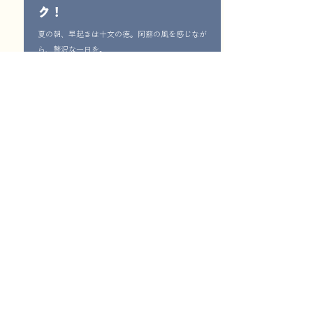
ク！
夏の朝、早起きは十文の徳。阿蘇の風を感じなが
ら、贅沢な一日を。