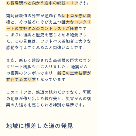
ら長陽駅へと向かう途中の峡谷エリア
です。
南阿蘇鉄道の列車が通過する
レトロな赤い鉄
橋
と、その後ろにそびえ立つ
雄大なコンクリ
ートの立野ダムのコントラストが圧巻
です 
。まさに復興と歴史を感じさせる絶景でし
た。この景色は、フットパス参加者に大きな
感動を与えてくれること間違いなしです。
また、新しく建設された高架橋の巨大なコン
クリート橋脚も目に入りました 。地震から
の復興のシンボルであり、
新旧の土木技術が
共存するエリア
となっています。
このエリアは、鉄道の魅力だけでなく、阿蘇
の地形が作り出した峡谷美と、災害からの復
興の力強さを感じられる特別な場所です。
地域に根差した道の発見