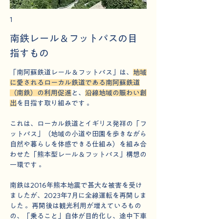
1
南鉄レール＆フットパスの目
指すもの
「南阿蘇鉄道レール＆フットパス」は、
地域
に愛されるローカル鉄道である南阿蘇鉄道
（南鉄）の利用促進
と、
沿線地域の賑わい創
出
を目指す取り組みです 。
これは、ローカル鉄道とイギリス発祥の「フ
ットパス」（地域の小道や田園を歩きながら
自然や暮らしを体感できる仕組み）を組み合
わせた「熊本型レール＆フットパス」構想の
一環です 。
南鉄は2016年熊本地震で甚大な被害を受け
ましたが、2023年7月に全線運転を再開しま
した 。再開後は観光利用が増えているもの
の、「乗ること」自体が目的化し、途中下車