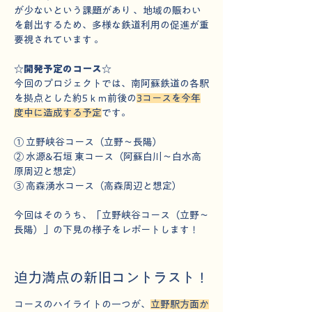
が少ないという課題があり 、地域の賑わい
を創出するため、多様な鉄道利用の促進が重
要視されています 。
☆開発予定のコース☆
今回のプロジェクトでは、南阿蘇鉄道の各駅
を拠点とした約5ｋｍ前後の
3コースを今年
度中に造成する予定
です。
① 立野峡谷コース（立野〜長陽）
② 水源&石垣 東コース（阿蘇白川〜白水高
原周辺と想定）
③ 高森湧水コース（高森周辺と想定）
今回はそのうち、「立野峡谷コース（立野〜
長陽）」の下見の様子をレポートします！
迫力満点の新旧コントラスト！
コースのハイライトの一つが、
立野駅方面か